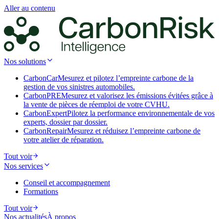
Aller au contenu
Nos solutions
CarbonCar
Mesurez et pilotez l’empreinte carbone de la
gestion de vos sinistres automobiles.
CarbonPRE
Mesurez et valorisez les émissions évitées grâce à
la vente de pièces de réemploi de votre CVHU.
CarbonExpert
Pilotez la performance environnementale de vos
experts, dossier par dossier.
CarbonRepair
Mesurez et réduisez l’empreinte carbone de
votre atelier de réparation.
Tout voir
Nos services
Conseil et accompagnement
Formations
Tout voir
Nos actualités
À propos